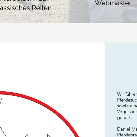
Webmaster
lassisches Reiten
Wir führe
Pferdezuc
sowie ein
Vogelsan
gehört.
Daniel Mei
Pferdebra