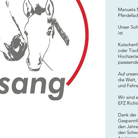
Manuela M
Pferdefac
Unser Soh
ist.
Kutschenf
oder Tisc
Hochzeite
passsende
Auf unser
die Welt,
und Fahre
Wir sind 
EFZ Richt
Dank der 
Gespannfa
den Jahre
den Schwe