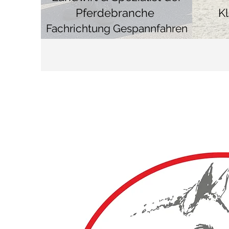
Pferdebranche
K
Fachrichtung Gespannfahren