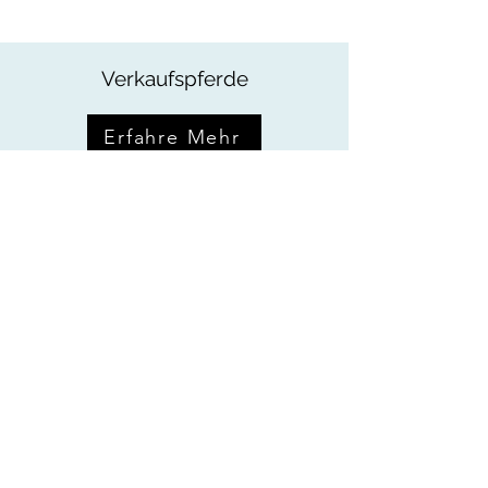
Verkaufspferde
Erfahre Mehr
Pferdezucht
Erfahre Mehr
Auszeit